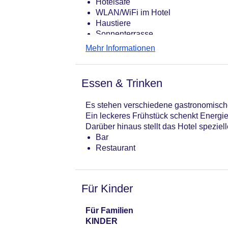
Hotelsafe
WLAN/WiFi im Hotel
Haustiere
Sonnenterrasse
Gesamtanzahl der Zimmer: 23
Mehr Informationen
Pools:Outdoor Pool, Sonnenschirme
Landeskategorie: 4 Sterne
Essen & Trinken
Es stehen verschiedene gastronomische
Ein leckeres Frühstück schenkt Energi
Darüber hinaus stellt das Hotel speziel
Bar
Restaurant
Für Kinder
Für Familien
KINDER