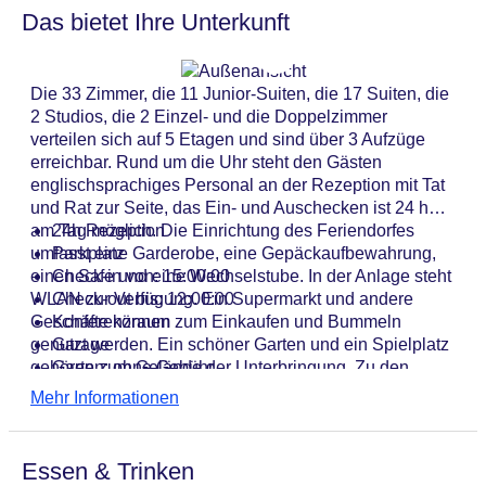
Das bietet Ihre Unterkunft
Die 33 Zimmer, die 11 Junior-Suiten, die 17 Suiten, die
2 Studios, die 2 Einzel- und die Doppelzimmer
verteilen sich auf 5 Etagen und sind über 3 Aufzüge
erreichbar. Rund um die Uhr steht den Gästen
englischsprachiges Personal an der Rezeption mit Tat
und Rat zur Seite, das Ein- und Auschecken ist 24 h
am Tag möglich. Die Einrichtung des Feriendorfes
24h Rezeption
umfasst eine Garderobe, eine Gepäckaufbewahrung,
Parkplatz
einen Safe und eine Wechselstube. In der Anlage steht
Check-in von: 15:00:00
WLAN zur Verfügung. Ein Supermarkt und andere
Check-out bis: 12:00:00
Geschäfte können zum Einkaufen und Bummeln
Konferenzraum
genutzt werden. Ein schöner Garten und ein Spielplatz
Garage
gehören zum Gelände der Unterbringung. Zu den
Garten: ohne Gebühr
weiteren Einrichtungen des Komplexes zählen ein TV-
Hoteleröffnung: 2012
Mehr Informationen
Raum und ein Spielzimmer. Bei einer Anreise mit dem
Hotelsafe
Auto können die Gäste dieses in einer Garage oder auf
WLAN/WiFi im Hotel
dem Parkplatz parken. Unter den weiteren Leistungen
Lift
Essen & Trinken
finden sich ein 24h-Sicherheitsdienst, ein
Minimarkt