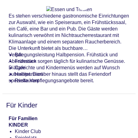
Babysitterservice, eine Kinderbetreuung, eine
Anzahl der Konferenzräume: 1
Autovermietung, medizinische Betreuung, ein
Anzahl der Aufzüge: 3
Es stehen verschiedene gastronomische Einrichtungen
Transferservice, ein kostenpflichtiger Zimmerservice,
Haustiere
zur Auswahl, wie ein Speiseraum, ein Frühstückssaal,
ein Wäscheservice, ein Friseur, eine Münzwäscherei
Zimmerservice: gegen Gebühr
ein Café, eine Bar und ein Pub. Die Gäste werden
und ein eigener Shuttlebus. Radfahrer können neben
Sonnenterrasse
kulinarisch verwöhnt im Nichtraucherrestaurant mit
den Stellplätzen auch die Leihmöglichkeiten nutzen.
Gesamtanzahl der Stockwerke: 5
Klimaanlage und einem separaten Raucherbereich.
Bei Geschäftlichem hilft das Business-Center gerne
Gesamtanzahl der Zimmer: 33
Die Unterkunft bietet als buchbare
weiter und bietet ein Faxgerät an.
Pools:Outdoor Pool, Sonnenschirme am Pool,
Verpflegungsleistung Halbpension. Frühstück und
Bar
Liegen am Pool
Abendessen sorgen täglich für kulinarische Genüsse.
Frühstück
Zahlungsarten: American Express, Mastercard, Visa
Diätgerichte und Kindermenüs werden auf Wunsch
Cafe
Landeskategorie: 5 Sterne
zubereitet. Darüber hinaus stellt das Feriendorf
Halbpension
spezielle Verpflegungsangebote bereit.
Restaurant
Für Kinder
Für Familien
KINDER
Kinder Club
Spielplatz