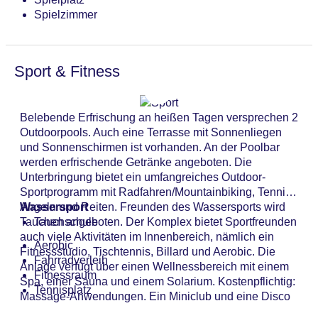
Spielzimmer
Sport & Fitness
Belebende Erfrischung an heißen Tagen versprechen 2
Outdoorpools. Auch eine Terrasse mit Sonnenliegen
und Sonnenschirmen ist vorhanden. An der Poolbar
werden erfrischende Getränke angeboten. Die
Unterbringung bietet ein umfangreiches Outdoor-
Sportprogramm mit Radfahren/Mountainbiking, Tennis,
Angeln und Reiten. Freunden des Wassersports wird
Wassersport
Tauchen angeboten. Der Komplex bietet Sportfreunden
Tauchschule
auch viele Aktivitäten im Innenbereich, nämlich ein
Aerobic
Fitnessstudio, Tischtennis, Billard und Aerobic. Die
Fahrradverleih
Anlage verfügt über einen Wellnessbereich mit einem
Fitnessraum
Spa, einer Sauna und einem Solarium. Kostenpflichtig:
Tennisplatz
Massage-Anwendungen. Ein Miniclub und eine Disco
sind Möglichkeiten der Freizeitgestaltung.