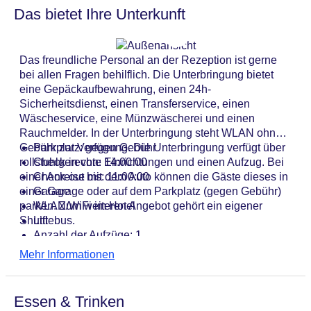
Das bietet Ihre Unterkunft
Das freundliche Personal an der Rezeption ist gerne
bei allen Fragen behilflich. Die Unterbringung bietet
eine Gepäckaufbewahrung, einen 24h-
Sicherheitsdienst, einen Transferservice, einen
Wäscheservice, eine Münzwäscherei und einen
Rauchmelder. In der Unterbringung steht WLAN ohne
Gebühr zur Verfügung. Die Unterbringung verfügt über
Parkplatz: gegen Gebühr
rollstuhlgerechte Einrichtungen und einen Aufzug. Bei
Check-in von: 14:00:00
einer Anreise mit dem Auto können die Gäste dieses in
Check-out bis: 11:00:00
einer Garage oder auf dem Parkplatz (gegen Gebühr)
Garage
parken. Zum weiteren Angebot gehört ein eigener
WLAN/WiFi im Hotel
Shuttlebus.
Lift
Anzahl der Aufzüge: 1
Haustiere
Mehr Informationen
Gesamtanzahl der Stockwerke: 5
Gesamtanzahl der Zimmer: 47
Zahlungsarten: American Express, Mastercard, Visa
Essen & Trinken
Landeskategorie: 4 Sterne