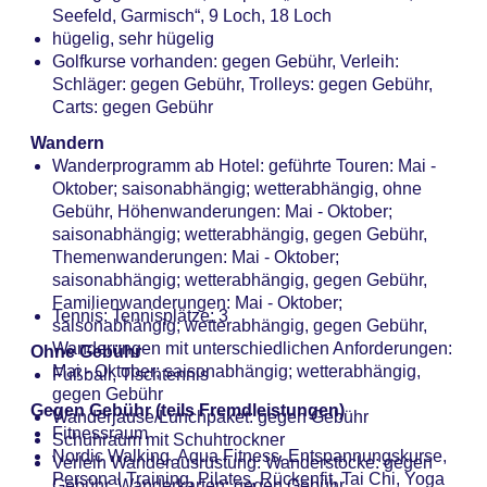
Seefeld, Garmisch“, 9 Loch, 18 Loch
hügelig, sehr hügelig
Golfkurse vorhanden: gegen Gebühr, Verleih:
Schläger: gegen Gebühr, Trolleys: gegen Gebühr,
Carts: gegen Gebühr
Wandern
Wanderprogramm ab Hotel: geführte Touren: Mai -
Oktober; saisonabhängig; wetterabhängig, ohne
Gebühr, Höhenwanderungen: Mai - Oktober;
saisonabhängig; wetterabhängig, gegen Gebühr,
Themenwanderungen: Mai - Oktober;
saisonabhängig; wetterabhängig, gegen Gebühr,
Familienwanderungen: Mai - Oktober;
Tennis: Tennisplätze: 3
saisonabhängig; wetterabhängig, gegen Gebühr,
Wanderungen mit unterschiedlichen Anforderungen:
Ohne Gebühr
Mai - Oktober; saisonabhängig; wetterabhängig,
Fußball, Tischtennis
gegen Gebühr
Gegen Gebühr (teils Fremdleistungen)
Wanderjause/Lunchpaket: gegen Gebühr
Fitnessraum
Schuhraum mit Schuhtrockner
Nordic Walking, Aqua Fitness, Entspannungskurse,
Verleih Wanderausrüstung: Wanderstöcke: gegen
Personal Training, Pilates, Rückenfit, Tai Chi, Yoga
Gebühr, Wanderkarten: gegen Gebühr,