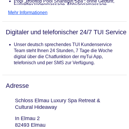
Pool „Rooftop Pool Shantigiri Spa“: ohne Gebühr,
Fußreflexzonenmassage, Abhyangamassage,
Outdoor, beheizbar, im Wellnessbereich, Daybeds:
Lomimassage, Thaimassage, Hamammassage,
Mehr Informationen
ohne Gebühr, Liegen: ohne Gebühr, Liegestühle:
Hotstone Massage, Shiatsumassage
ohne Gebühr
Badeanwendungen
Pool „Solepool Shantigiri Spa (ab 16 Jahre)“: ohne
Medizinische Anwendungen
Digitaler und telefonischer 24/7 TUI Service
Gebühr, Outdoor, beheizbar, im Wellnessbereich,
Beauty-/Kosmetikcenter „Badehaus Spa und
Daybeds: ohne Gebühr, Liegen: ohne Gebühr,
Shantigiri Spa“: Beautymarken: Schloss Elmau
Liegestühle: ohne Gebühr
Unser deutsch sprechendes TUI Kundenservice
Signature, Niance, Annanné,
Saunen: 14, Tauchbecken, Eisbrunnen/-grotte,
Team steht Ihnen 24 Stunden, 7 Tage die Woche
Beauty-/Kosmetikanwendungen: Anti-Aging,
Ruheraum, Aufgussprogramm
digital über die Chatfunktion der myTui App,
Cellulite-Behandlung, Peeling, Modellagen,
telefonisch und per SMS zur Verfügung.
Gesichtsbehandlung, Maniküre, Pediküre
Adresse
Schloss Elmau Luxury Spa Retreat &
Cultural Hideaway
In Elmau 2
82493 Elmau