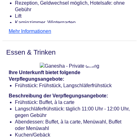
Rezeption, Geldwechsel möglich, Hotelsafe: ohne
Gebühr
Lift
Kaminzimmer, Wintergarten
Gartenanlage, Dachterrasse, Sonnenterrasse
Mehr Informationen
Pools: 6
Adults-only-Pool „Rooftop Pool Badehaus“: ohne
Gebühr, Outdoor, beheizbar, auf der Dachterrasse,
Essen & Trinken
im Wellnessbereich, Daybeds: ohne Gebühr,
Liegen: ohne Gebühr, Liegestühle: ohne Gebühr
Adults-only-Pool „Solepool Badehaus“: ohne
Ihre Unterkunft bietet folgende
Gebühr, Outdoor, beheizbar, im Wellnessbereich,
Verpflegungsangebote:
Daybeds: ohne Gebühr, Liegen: ohne Gebühr,
Frühstück: Frühstück, Langschläferfrühstück
Liegestühle: ohne Gebühr, Sonnenschirme: ohne
Gebühr
Beschreibung der Verpflegungsangebote:
Pool „Nature Spa Pool“: ohne Gebühr, Outdoor,
Frühstück: Buffet, à la carte
Daybeds: ohne Gebühr, Liegen: ohne Gebühr,
Langschläferfrühstück: täglich 11:00 Uhr - 12:00 Uhr,
Liegestühle: ohne Gebühr, Sonnenschirme: ohne
gegen Gebühr
Gebühr
Abendessen: Buffet, à la carte, Menüwahl, Buffet
Pool „Family Spa Pool“: ohne Gebühr, Indoor,
oder Menüwahl
beheizbar, im Wellnessbereich, Daybeds: ohne
Kuchen/Gebäck