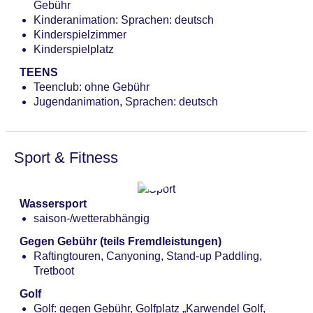
Gebühr
Loungebar „Library Lounge“: gegen Gebühr
Haustiere nicht erlaubt
Kinderanimation: Sprachen: deutsch
Loungebar „Teesaal Lounge“: gegen Gebühr
Parkmöglichkeiten: Parkplatz (nach Verfügbarkeit),
Kinderspielzimmer
Loungebar „Bibliothek Silentium“: gegen Gebühr
unbewacht: ohne Gebühr, Garage: ca. 20 EUR
Kinderspielplatz
Loungebar „Terrace Lounge“: gegen Gebühr
Businesscenter: ohne Gebühr
Tagungseinrichtungen: Konferenzräume: 7,
TEENS
Tageslicht, Tagungsequipment: gegen Gebühr,
Teenclub: ohne Gebühr
Coffee Breaks: gegen Gebühr
Jugendanimation, Sprachen: deutsch
Gebäudeanzahl: 2, Zimmer: 162
Landeskategorie: 5,5 Sterne
Sport & Fitness
Wassersport
saison-/wetterabhängig
Gegen Gebühr (teils Fremdleistungen)
Raftingtouren, Canyoning, Stand-up Paddling,
Tretboot
Golf
Golf: gegen Gebühr, Golfplatz „Karwendel Golf,