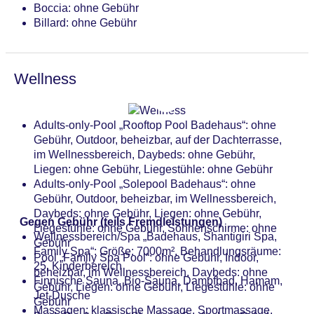
Boccia: ohne Gebühr
Billard: ohne Gebühr
Wellness
Adults-only-Pool „Rooftop Pool Badehaus“: ohne
Gebühr, Outdoor, beheizbar, auf der Dachterrasse,
im Wellnessbereich, Daybeds: ohne Gebühr,
Liegen: ohne Gebühr, Liegestühle: ohne Gebühr
Adults-only-Pool „Solepool Badehaus“: ohne
Gebühr, Outdoor, beheizbar, im Wellnessbereich,
Daybeds: ohne Gebühr, Liegen: ohne Gebühr,
Gegen Gebühr (teils Fremdleistungen)
Liegestühle: ohne Gebühr, Sonnenschirme: ohne
Wellnessbereich/Spa „Badehaus, Shantigiri Spa,
Gebühr
Family Spa“: Größe: 7000m², Behandlungsräume:
Pool „Family Spa Pool“: ohne Gebühr, Indoor,
25, Kinderbereich
beheizbar, im Wellnessbereich, Daybeds: ohne
Finnische Sauna, Bio-Sauna, Dampfbad, Hamam,
Gebühr, Liegen: ohne Gebühr, Liegestühle: ohne
Jet-Dusche
Gebühr
Massagen: klassische Massage, Sportmassage,