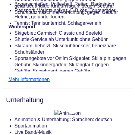
Bogenschießen, Volleyball, Reiten, Badminton
geländegängige Kinderwagen: gegen Gebühr,
Radsport: Mountainbikes, E-Bikes, Tourenräder,
Schuhputzmaschine/-vorrichtung: gegen Gebühr
Helme, geführte Touren
Tennis: Tennisunterricht, Schlägerverleih
Wintersport
Skigebiet: Garmisch Classic und Seefeld
Shuttle-Service ab Unterkunft: ohne Gebühr
Skiraum: beheizt, Skischuhtrockner, beheizbare
Schuhständer
Sportangebote vor Ort im Skigebiet: Ski alpin: gegen
Gebühr, Skikindergarten, Skilanglauf: gegen
Gebühr, Snowboard: gegen Gebühr
Mehr Informationen
Unterhaltung
Animation & Unterhaltung: Sprachen: deutsch
Sportanimation
Live Band/-Musik