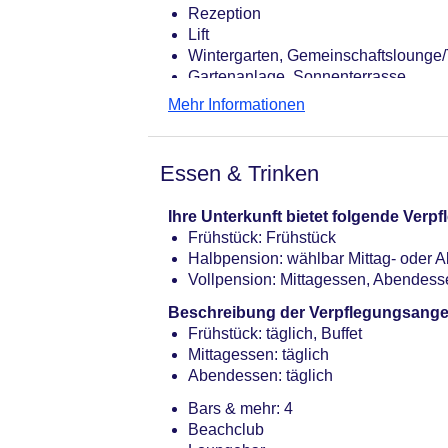
Rezeption
Lift
Wintergarten, Gemeinschaftslounge
Gartenanlage, Sonnenterrasse
Pools: 3
Mehr Informationen
Pool: Süßwasser
Pool: März - Dezember, Indoor, Süß
Kinderpool
Essen & Trinken
Souvenirshop, Ladenzeile
Internet: WLAN/WiFi, im gesamten H
Ihre Unterkunft bietet folgende Ver
Wäscheservice: gegen Gebühr
Frühstück: Frühstück
Zahlungsarten: TUI Card / VISA, Ma
Halbpension: wählbar Mittag- oder
Haustiere nicht erlaubt
Vollpension: Mittagessen, Abendes
Parkmöglichkeiten: Stellplätze, nich
Tagungseinrichtungen: Konferenzräu
Beschreibung der Verpflegungsange
gegen Gebühr
Frühstück: täglich, Buffet
Gebäudeanzahl: 3, Etagen: 5, Zimme
Mittagessen: täglich
Landeskategorie: 4 Sterne
Abendessen: täglich
Bars & mehr: 4
Beachclub