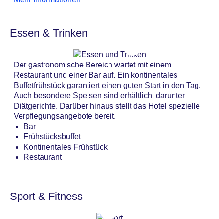
Betreuung, ein 24-Stunden-Zimmerservice, ein
WLAN/WiFi im Hotel
Wäscheservice, eine Münzwäscherei und ein eigener
Letzte umfassende Renovierung: 2015
Shuttlebus. Kostenfrei steht Gästen die Tageszeitung
Lift
Essen & Trinken
zur Verfügung.
Anzahl der Konferenzräume: 1
Anzahl der Aufzüge: 1
Haustiere
Der gastronomische Bereich wartet mit einem
Haustiere auf Anfrage: gegen Gebühr
Restaurant und einer Bar auf. Ein kontinentales
Zimmerservice
Buffetfrühstück garantiert einen guten Start in den Tag.
Sonnenterrasse
Auch besondere Speisen sind erhältlich, darunter
Gesamtanzahl der Stockwerke: 8
Diätgerichte. Darüber hinaus stellt das Hotel spezielle
Gesamtanzahl der Zimmer: 150
Verpflegungsangebote bereit.
Pools:Indoor Pool, Outdoor Pool, Sonnenschirme
Bar
am Pool
Frühstücksbuffet
Zahlungsarten: American Express, Diners Club, EC
Kontinentales Frühstück
Maestro, Mastercard, Visa
Restaurant
Landeskategorie: 5 Sterne
Sport & Fitness