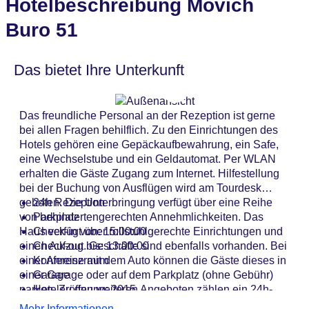
Hotelbeschreibung Movich
Buro 51
Das bietet Ihre Unterkunft
Das freundliche Personal an der Rezeption ist gerne
bei allen Fragen behilflich. Zu den Einrichtungen des
Hotels gehören eine Gepäckaufbewahrung, ein Safe,
eine Wechselstube und ein Geldautomat. Per WLAN
erhalten die Gäste Zugang zum Internet. Hilfestellung
bei der Buchung von Ausflügen wird am Tourdesk
geboten. Die Unterbringung verfügt über eine Reihe
24h Rezeption
von behindertengerechten Annehmlichkeiten. Das
Parkplatz
Haus verfügt über rollstuhlgerechte Einrichtungen und
Check-in von: 15:00:00
einen Aufzug. Geschäfte sind ebenfalls vorhanden. Bei
Check-out bis: 13:00:00
einer Anreise mit dem Auto können die Gäste dieses in
Konferenzraum
einer Garage oder auf dem Parkplatz (ohne Gebühr)
Garage
parken. Zu den weiteren Angeboten zählen ein 24h-
Hoteleröffnung: 2015
Sicherheitsdienst, eine Autovermietung, medizinische
Hotelsafe
Mehr Informationen