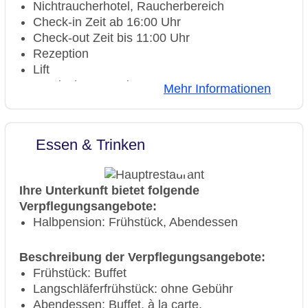
Nichtraucherhotel, Raucherbereich
Check-in Zeit ab 16:00 Uhr
Check-out Zeit bis 11:00 Uhr
Rezeption
Lift
Kaminzimmer, Wintergarten
Mehr Informationen
Gartenanlage, begrünter Innenhof,
Dachterrasse, Sonnenterrasse
Naturbadeteich „Heilsee mit
Essen & Trinken
Unterwassermusik“
Naturbadeteich „im Sommer:
Frischwassersee“
Ihre Unterkunft bietet folgende
Pools: 4
Verpflegungsangebote:
25m-Sport-Pool: ohne Gebühr, Outdoor
Halbpension: Frühstück, Abendessen
Pool „Außen-Thermalwasserbecken“: ohne
Gebühr, Outdoor, Thermalwasser
Beschreibung der Verpflegungsangebote:
Kinderpool: ohne Gebühr
Frühstück: Buffet
Pool „Innen-Thermalwasserbecken“: ohne
Langschläferfrühstück: ohne Gebühr
Gebühr, Indoor, Thermalwasser, im
Abendessen: Buffet, à la carte,
Wellnessbereich