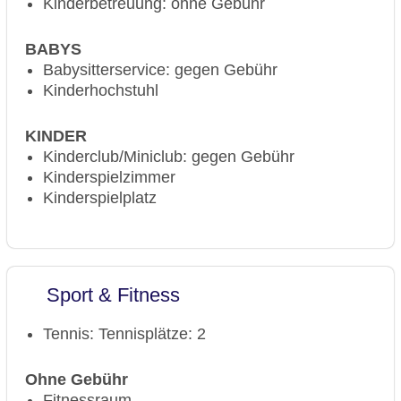
Kinderbetreuung: ohne Gebühr
Landeskategorie: 4 Sterne
BABYS
Babysitterservice: gegen Gebühr
Kinderhochstuhl
KINDER
Kinderclub/Miniclub: gegen Gebühr
Kinderspielzimmer
Kinderspielplatz
Sport & Fitness
Tennis: Tennisplätze: 2
Ohne Gebühr
Fitnessraum