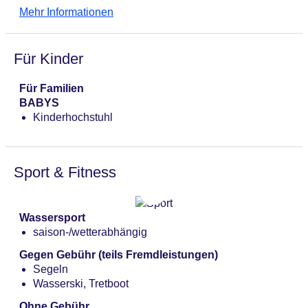
glutenfreie Gerichte, leichte Gerichte, saisonale
Mehr Informationen
Gerichte, vegetarische Gerichte, à la carte, zwei
Essenszeiten am Abend, klimatisierbar, mit Terrasse,
Kinderhochstuhl, angemessene Kleidung erwünscht
Für Kinder
Bars & mehr: 2
Beachclub: gegen Gebühr
Für Familien
Loungebar „Roz'n Harry's BAR“
BABYS
Kinderhochstuhl
Sport & Fitness
Wassersport
saison-/wetterabhängig
Gegen Gebühr (teils Fremdleistungen)
Segeln
Wasserski, Tretboot
Ohne Gebühr