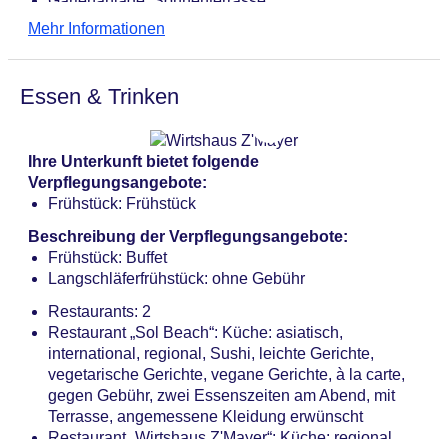
Gartenanlage, Sonnenterrasse
Pool: ohne Gebühr, Indoor, Süßwasser, Liegestühle:
Mehr Informationen
ohne Gebühr, Sonnenschirme: ohne Gebühr
Badetücher: ohne Gebühr
Internet: WLAN/WiFi, im gesamten Hotel (Anlage):
Essen & Trinken
ohne Gebühr
Zahlungsarten: TUI Card / VISA, MasterCard, EC
Karte/Maestro
Ihre Unterkunft bietet folgende
Haustier: Hund erlaubt: pro Tag ca. 30 EUR,
Verpflegungsangebote:
Reservierung notwendig
Frühstück: Frühstück
Parkmöglichkeiten: Parkplatz (nach Verfügbarkeit),
unbewacht: ohne Gebühr
Beschreibung der Verpflegungsangebote:
Tagungseinrichtungen: Konferenzräume: 2,
Frühstück: Buffet
Tageslicht, Tagungsequipment: gegen Gebühr,
Langschläferfrühstück: ohne Gebühr
Coffee Breaks: gegen Gebühr
Restaurants: 2
Gebäudeanzahl: 2, Etagen: 4, Zimmer: 88,
Restaurant „Sol Beach“: Küche: asiatisch,
Nebengebäude: 1, Etagen Nebengebäude: 2
international, regional, Sushi, leichte Gerichte,
Landeskategorie: keine Sterneklassifizierung
vegetarische Gerichte, vegane Gerichte, à la carte,
gegen Gebühr, zwei Essenszeiten am Abend, mit
Terrasse, angemessene Kleidung erwünscht
Restaurant „Wirtshaus Z'Mayer“: Küche: regional,