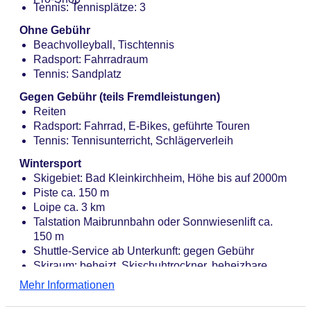
Tennis: Tennisplätze: 3
Ohne Gebühr
Beachvolleyball, Tischtennis
Radsport: Fahrradraum
Tennis: Sandplatz
Gegen Gebühr (teils Fremdleistungen)
Reiten
Radsport: Fahrrad, E-Bikes, geführte Touren
Tennis: Tennisunterricht, Schlägerverleih
Wintersport
Skigebiet: Bad Kleinkirchheim, Höhe bis auf 2000m
Piste ca. 150 m
Loipe ca. 3 km
Talstation Maibrunnbahn oder Sonnwiesenlift ca.
150 m
Shuttle-Service ab Unterkunft: gegen Gebühr
Skiraum: beheizt, Skischuhtrockner, beheizbare
Schuhständer
Mehr Informationen
Skibushaltestelle Hotel Trattlerhof direkt
Sportangebote vor Ort im Skigebiet: Ski alpin: gegen