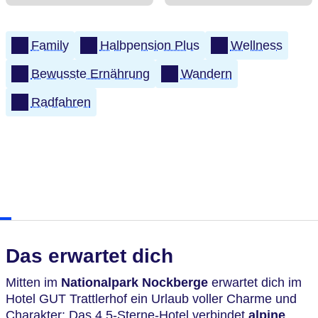
Family
Halbpension Plus
Wellness
Bewusste Ernährung
Wandern
Radfahren
Das erwartet dich
Mitten im
Nationalpark Nockberge
erwartet dich im
Hotel GUT Trattlerhof ein Urlaub voller Charme und
Charakter: Das 4,5-Sterne-Hotel verbindet
alpine