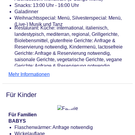
EUR
Snacks: 13:00 Uhr - 16:00 Uhr
Tagungseinrichtungen: Konferenzräume: 1,
Galadinner
Tageslicht, Tagungsequipment: gegen Gebühr
Weihnachtsspecial: Menü, Silvesterspecial: Menü,
Gebäudeanzahl: 1, Etagen: 3, Zimmer: 60
(Live-) Musik und Tanz
Restaurant: Küche: international, italienisch,
Landeskategorie: 4 Sterne
landestypisch, mediterran, regional, Grillgerichte,
Biolebensmittel, glutenfreie Gerichte: Anfrage &
Reservierung notwendig, Kindermenü, lactosefreie
Gerichte: Anfrage & Reservierung notwendig,
saisonale Gerichte, vegetarische Gerichte, vegane
Gerichte: Anfrage & Reservierung notwendig,
Menüwahl, gegen Gebühr, Kinderhochstuhl
Mehr Informationen
Loungebar
Für Kinder
Für Familien
BABYS
Flaschenwärmer: Anfrage notwendig
Wickelauflage