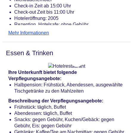
Check-in Zeit ab 15:00 Uhr
Check-out Zeit bis 11:00 Uhr
Hoteleröffnung: 2005
Rezeption, Hotelsafe: ohne Gebühr
Lift
Mehr Informationen
Gartenanlage, Sonnenterrasse
Pools: 5
Poollandschaft: Indoor, Outdoor, Thermalwasser,
Essen & Trinken
überdacht, beheizbar, Anzahl Wasserrutschen: 3,
integrierter Kinder/Babypool, mit Außenbecken, im
Wellnessbereich, Liegestühle, Sonnenschirme
Ihre Unterkunft bietet folgende
25m-Sport-Pool: Outdoor, Thermalwasser, beheizbar
Verpflegungsangebote:
Kinderpool: Indoor, Thermalwasser, überdacht,
Halbpension: Frühstück, Abendessen, ausgewählte
beheizbar, Wasserrutsche, integrierter
Tischgetränke zu den Mahlzeiten
Kinder/Babypool
Babypool: Indoor, Thermalwasser, überdacht,
Beschreibung der Verpflegungsangebote:
beheizbar, integrierter Kinder/Babypool
Frühstück: täglich, Buffet
Pool: Indoor, Thermalwasser, überdacht, beheizbar,
Abendessen: täglich, Buffet
im Wellnessbereich
Snacks: gegen Gebühr, Kuchen/Gebäck: gegen
Whirlpool: Indoor, Thermalwasser, überdacht
Gebühr, Eis: gegen Gebühr
Badetücher: ohne Gebühr
Getränke: Kaffee/Tee am Nachmittag: gegen Gebühr