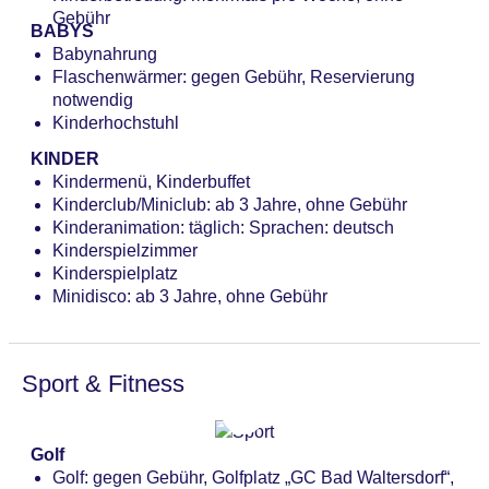
Bars & mehr: 3
Gebühr
Lobbybar „Hotelbar“: täglich 10:30 Uhr - 00:00 Uhr
BABYS
Poolbar Indoor „Poolbar“: 09:00 Uhr - 21:00 Uhr
Babynahrung
Bar „Arenabar“: wetterabhängig, 10:30 Uhr - 17:00
Flaschenwärmer: gegen Gebühr, Reservierung
Uhr
notwendig
Kinderhochstuhl
KINDER
Kindermenü, Kinderbuffet
Kinderclub/Miniclub: ab 3 Jahre, ohne Gebühr
Kinderanimation: täglich: Sprachen: deutsch
Kinderspielzimmer
Kinderspielplatz
Minidisco: ab 3 Jahre, ohne Gebühr
Sport & Fitness
Golf
Golf: gegen Gebühr, Golfplatz „GC Bad Waltersdorf“,