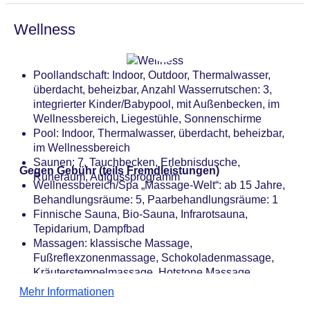
Wellness
Poollandschaft: Indoor, Outdoor, Thermalwasser,
überdacht, beheizbar, Anzahl Wasserrutschen: 3,
integrierter Kinder/Babypool, mit Außenbecken, im
Wellnessbereich, Liegestühle, Sonnenschirme
Pool: Indoor, Thermalwasser, überdacht, beheizbar,
im Wellnessbereich
Saunen: 7, Tauchbecken, Erlebnisdusche,
Gegen Gebühr (teils Fremdleistungen)
Ruheraum, Aufgussprogramm
Wellnessbereich/Spa „Massage-Welt“: ab 15 Jahre,
Behandlungsräume: 5, Paarbehandlungsräume: 1
Finnische Sauna, Bio-Sauna, Infrarotsauna,
Tepidarium, Dampfbad
Massagen: klassische Massage,
Fußreflexzonenmassage, Schokoladenmassage,
Kräuterstempelmassage, Hotstone Massage,
Aromaölmassage, Ganzkörpermassage,
Mehr Informationen
Teilkörpermassage, Rückenmassage