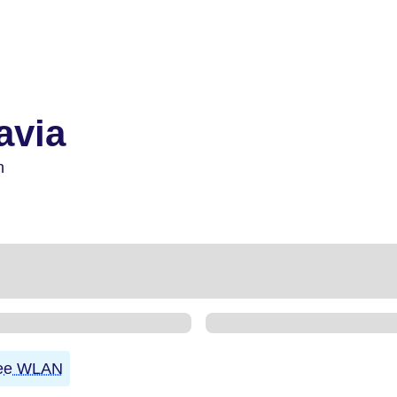
avia
n
ee WLAN