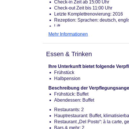
Check-in Zeit ab 15:00 Uhr
Check-out Zeit bis 11:00 Uhr
Letzte Komplettrenovierung: 2016
Rezeption: Sprachen: deutsch, engli
Lift
Pools: 1
Mehr Informationen
Pool: ohne Gebühr, Indoor, Süßwass
Whirlpool: ohne Gebühr, Indoor, im 
Badetücher: gegen Gebühr
Essen & Trinken
Internet: WLAN/WiFi, im gesamten H
Wäscheservice: gegen Gebühr
Ihre Unterkunft bietet folgende Ver
Zahlungsarten: TUI Card / VISA, Mas
Frühstück
Haustier: Hund erlaubt: Barzahlung,
Halbpension
Katze erlaubt: Barzahlung, pro Tag
Parkmöglichkeiten: Parkplatz (nach 
Beschreibung der Verpflegungsange
Tagungseinrichtungen: Konferenzräu
Frühstück: Buffet
Gebäudeanzahl: 1, Etagen: 4, Zimme
Abendessen: Buffet
Landeskategorie: 4 Sterne
Restaurants: 2
Hauptrestaurant: Buffet, klimatisierba
Restaurant „Del Posto“: à la carte, 
Bars & mehr: 2