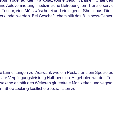
ebühr) oder auf dem Parkplatz (ohne Gebühr) parken. Unter de
eine Autovermietung, medizinische Betreuung, ein Transferservi
n Friseur, eine Münzwäscherei und ein eigener Shuttlebus. D
rkundet werden. Bei Geschäftlichem hilft das Business-Center 
 Einrichtungen zur Auswahl, wie ein Restaurant, ein Speisera
onnenschirme am Pool, Liegen am Pool
chbare Verpflegungsleistung Halbpension. Angeboten werden Frü
C Maestro, Mastercard, Visa
karte enthält des Weiteren glutenfreie Mahlzeiten und vegetar
m Showcooking köstliche Spezialitäten zu.