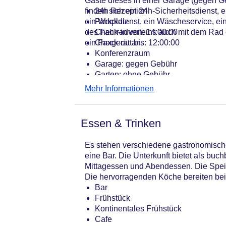
Gäste dieses in einer Garage (gegen G
finden sich ein 24h-Sicherheitsdienst, 
24h Rezeption
ein Weckdienst, ein Wäscheservice, ei
Parkplatz
des Fahrradverleihs auch mit dem Rad e
Check-in von: 14:00:00
ein Faxgerät an.
Check-out bis: 12:00:00
Konferenzraum
Garage: gegen Gebühr
Garten: ohne Gebühr
Hotelsafe
Mehr Informationen
WLAN/WiFi im Hotel
Haustiere
Zimmerservice
Essen & Trinken
Sonnenterrasse
Gesamtanzahl der Zimmer: 11
Es stehen verschiedene gastronomische
Pools:Indoor Pool, Outdoor Pool, S
eine Bar. Die Unterkunft bietet als bu
Zahlungsarten: American Express, E
Mittagessen und Abendessen. Die Speise
Landeskategorie: 4 Sterne
Die hervorragenden Köche bereiten bei
Bar
Frühstück
Kontinentales Frühstück
Cafe