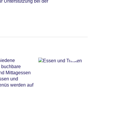
r Unterstützung bei der
hiedene
s buchbare
nd Mittagessen
essen und
menüs werden auf
utsche