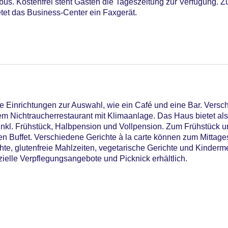
us. Kostenfrei steht Gästen die Tageszeitung zur Verfügung. Zu
et das Business-Center ein Faxgerät.
17
 Einrichtungen zur Auswahl, wie ein Café und eine Bar. Versc
nem Nichtraucherrestaurant mit Klimaanlage. Das Haus bietet al
nkl. Frühstück, Halbpension und Vollpension. Zum Frühstück u
en Buffet. Verschiedene Gerichte à la carte können zum Mittag
te, glutenfreie Mahlzeiten, vegetarische Gerichte und Kinder
zielle Verpflegungsangebote und Picknick erhältlich.
utdoor Pool, Sonnenschirme am Pool, Liegen am Pool, Wasserr
iners Club, EC Maestro, Mastercard, Visa