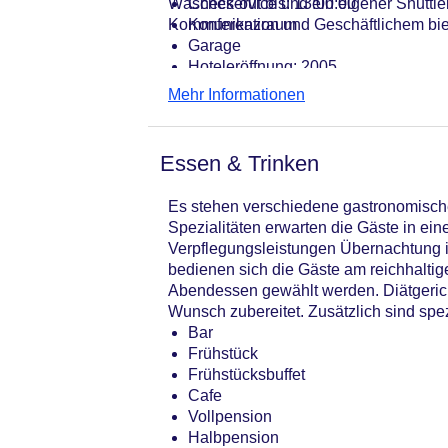
Wäscheservice und ein eigener Shuttleb
Check-out bis: 13:00:00
Kommunikation und Geschäftlichem biet
Konferenzraum
Garage
Hoteleröffnung: 2005
Hotelsafe
Mehr Informationen
WLAN/WiFi im Hotel: gegen Gebühr
Letzte umfassende Renovierung: 20
Lift
Essen & Trinken
Minimarkt
Anzahl der Konferenzräume: 1
Es stehen verschiedene gastronomische
Anzahl der Aufzüge: 1
Spezialitäten erwarten die Gäste in ei
Haustiere: gegen Gebühr
Verpflegungsleistungen Übernachtung i
Zimmerservice: gegen Gebühr
bedienen sich die Gäste am reichhaltig
Sonnenterrasse
Abendessen gewählt werden. Diätgerich
Gesamtanzahl der Stockwerke: 21
Wunsch zubereitet. Zusätzlich sind spe
Gesamtanzahl der Zimmer: 228
Bar
Pools:Kinderbecken, Indoor Pool, O
Frühstück
Zahlungsarten: American Express, D
Frühstücksbuffet
Landeskategorie: 5 Sterne
Cafe
Vollpension
Halbpension