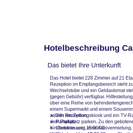
Hotelbeschreibung Ca
Das bietet Ihre Unterkunft
Das Hotel bietet 228 Zimmer auf 21 Eta
Rezeption im Empfangsbereich steht zu
Wechselstube und ein Geldautomat steh
(gegen Gebühr) verfügbar. Hilfestellun
über eine Reihe von behindertengerech
einem Supermarkt und einem Souvenirsh
zählen ein Zeitungskiosk und ein TV-Ra
24h Rezeption
dem Parkplatz parken. Zu den gebotenen
Parkplatz
Kinderbetreuung, eine Autovermietung, 
Check-in von: 15:00:00