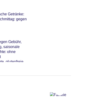
sche Getränke:
achmittag: gegen
gegen Gebühr,
g, saisonale
hte: ohne
t
te, glutenfreie
ane Gerichte, à
 Uhr,
nicht
hte: gegen
ebühr,