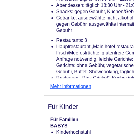
Tagungseinrichtungen: Konferenzräu
Abendessen: täglich 18:30 Uhr - 21:0
Gebäudeanzahl: 1, Etagen: 7, Zimme
Snacks: gegen Gebühr, Kuchen/Gebä
Landeskategorie: 5 Sterne
Getränke: ausgewählte nicht alkoho
gegen Gebühr, ausgewählte internat
Gebühr
Restaurants: 3
Hauptrestaurant „Main hotel restauran
Fisch/Meeresfrüchte, glutenfreie Ger
Anfrage notwendig, leichte Gerichte
Gerichte: ohne Gebühr, vegetarisch
Gebühr, Buffet, Showcooking, täglic
Restaurant „Pink Cricket“: Küche: inte
Gerichte: gegen Gebühr, leichte Ger
Mehr Informationen
la carte, Anfrage & Reservierung not
klimatisierbar, mit Terrasse, Kinde
Restaurant „Oliva Restaurant“: sais
Für Kinder
notwendig, vegetarische Gerichte: 
Gebühr, Anfrage & Reservierung notw
Für Familien
klimatisierbar, mit Terrasse, Kinde
BABYS
Bar „Hotel Bar“: 07:00 Uhr - 23:00 
Kinderhochstuhl