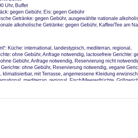
me: 1, klimatisierte Tagungsräume, Tagungsequipment
0 Uhr, Buffet
r: 161
ck: gegen Gebühr, Eis: gegen Gebühr
lische Getränke: gegen Gebühr, ausgewählte nationale alkoholi
ionale alkoholische Getränke: gegen Gebühr, Kaffee/Tee am N
t“: Küche: international, landestypisch, mediterran, regional,
ichte: ohne Gebühr, Anfrage notwendig, lactosefreie Gerichte: 
: ohne Gebühr, Anfrage notwendig, Reservierung nicht notwendi
e Gerichte: ohne Gebühr, Reservierung notwendig, vegane Geric
h, klimatisierbar, mit Terrasse, angemessene Kleidung erwünsch
rnational, mediterran, regional, Fisch/Meeresfrüchte, Grillgerich
ichte: gegen Gebühr, vegetarische Gerichte: gegen Gebühr, veg
wendig, gegen Gebühr, April - Oktober, täglich 10:00 Uhr - 23:00
rhochstuhl, angemessene Kleidung erwünscht
onale Gerichte: gegen Gebühr, Anfrage notwendig, Reservierung 
gegen Gebühr, Anfrage & Reservierung notwendig, vegane Geric
endig, à la carte, Anfrage & Reservierung notwendig, gegen G
rhochstuhl, angemessene Kleidung erwünscht
Uhr, gegen Gebühr