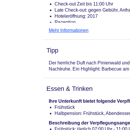
Check-out Zeit bis 11:00 Uhr
Late Check-out: gegen Gebühr, Anfr
Hoteleröffnung: 2017
Rezeption
Lift
Mehr Informationen
Gartenanlage, Dachterrasse
Pools: 3
Pool „Infinity pool“: Outdoor, Süß
Tipp
Pool „Outdoor pool - terrace“: Outd
Pool „Swim-up-Pool (nur JSM2 Gäste
Der herrliche Duft nach Pinienwald un
Badetücher: gegen Gebühr
Nachtruhe. Ein Highlight: Barbecue am
Friseur
Arzt
Internet: WLAN/WiFi, im gesamten Ho
Essen & Trinken
der Lobby: gegen Gebühr, in der Ba
Wäscheservice: gegen Gebühr
Ihre Unterkunft bietet folgende Ver
Gepäckservice
Frühstück
Zahlungsarten: TUI Card / VISA, Mas
Halbpension: Frühstück, Abendesse
Haustier: Hund erlaubt: gegen Kauti
Parkmöglichkeiten: Parkplatz (nach 
Beschreibung der Verpflegungsange
notwendig, Valet Parking: ohne Geb
Frühstück: täglich 07:00 Uhr - 11:00 