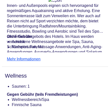
Innen- und Außenpools eignen sich hervorragend für
regelmäßiges Aquatraining und aktive Erholung. Eine
Sonnenterrasse lädt zum Verweilen ein. Wer auch auf
Reisen nicht auf Sport verzichten möchte, dem bietet
die Unterbringung Radfahren/Mountainbiking.
Fitnessstudio, Bowling und Aerobic sind Teil des Sport-
und Freizeitangebots des Hotels. Im Haus werden
Ohne Gebühr
verschiedene Wellnessangebote wie Spa, Sauna,
Aerobic
Schönheitssalon, Massage-Anwendungen, Anti-Aging-
Radsport: Fahrrad
Anwendungen, Ayurveda-Anwendungen und Solarium
offeriert. Die Unterbringung hält einige
Mehr Informationen
Unterhaltungsangebote bereit, darunter eine Disco, ein
Casino und einen Nachtclub.
Wellness
Saunen: 1
Gegen Gebühr (teils Fremdleistungen)
Wellnessbereich/Spa
Finnische Sauna