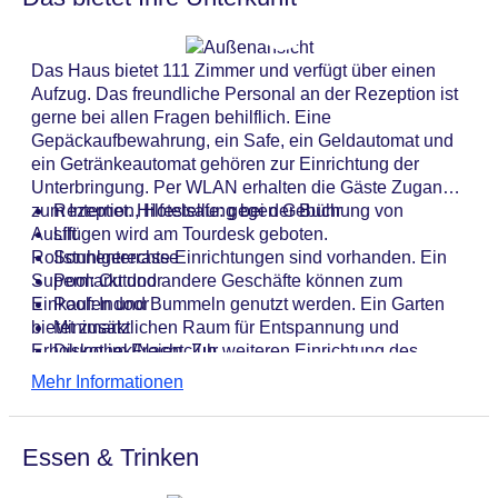
Das Haus bietet 111 Zimmer und verfügt über einen
Aufzug. Das freundliche Personal an der Rezeption ist
gerne bei allen Fragen behilflich. Eine
Gepäckaufbewahrung, ein Safe, ein Geldautomat und
ein Getränkeautomat gehören zur Einrichtung der
Unterbringung. Per WLAN erhalten die Gäste Zugang
zum Internet. Hilfestellung bei der Buchung von
Rezeption, Hotelsafe: gegen Gebühr
Ausflügen wird am Tourdesk geboten.
Lift
Rollstuhlgerechte Einrichtungen sind vorhanden. Ein
Sonnenterrasse
Supermarkt und andere Geschäfte können zum
Pool: Outdoor
Einkaufen und Bummeln genutzt werden. Ein Garten
Pool: Indoor
bietet zusätzlichen Raum für Entspannung und
Minimarkt
Erholung im Freien. Zur weiteren Einrichtung des
Diskothek/Nachtclub
Hotels zählt ein TV-Raum. Bei einer Anreise mit dem
Internet: WLAN/WiFi, im öffentlichen Bereich: gegen
Mehr Informationen
Auto können die Gäste dieses in einer Garage oder auf
Gebühr
dem Parkplatz parken. Unter den weiteren Leistungen
Parkmöglichkeiten: Parkplatz (nach Verfügbarkeit),
finden sich ein Transferservice, ein Zimmerservice, ein
unbewacht: gegen Gebühr, Garage: gegen Gebühr
Essen & Trinken
Wäscheservice, eine Münzwäscherei und ein eigener
Tagungseinrichtungen: Konferenzräume: 1
Shuttlebus. Zur Erkundung der Umgebung bietet ein
Etagen: 6, Zimmer: 111