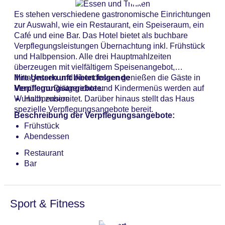
Fahrradverleih die notwendige Ausrüstung. Es liegen
Landeskategorie: 3 Sterne
Es stehen verschiedene gastronomische Einrichtungen
Tageszeitungen aus (Nutzung kostenpflichtig). Bei
zur Auswahl, wie ein Restaurant, ein Speiseraum, ein
Geschäftlichem hilft das Business-Center gerne weiter
Café und eine Bar. Das Hotel bietet als buchbare
und bietet ein Faxgerät an.
Verpflegungsleistungen Übernachtung inkl. Frühstück
und Halbpension. Alle drei Hauptmahlzeiten
überzeugen mit vielfältigem Speisenangebot,
Mittagessen und Abendessen genießen die Gäste in
Ihre Unterkunft bietet folgende
Menüform. Diätgerichte und Kindermenüs werden auf
Verpflegungsangebote:
Wunsch zubereitet. Darüber hinaus stellt das Haus
Halbpension
spezielle Verpflegungsangebote bereit.
Beschreibung der Verpflegungsangebote:
Frühstück
Abendessen
Restaurant
Bar
Sport & Fitness