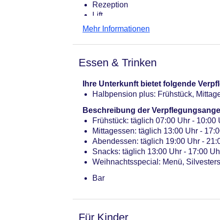
Rezeption
Lift
Kaminzimmer, Wintergarten, Gemein
Mehr Informationen
Gartenanlage, Sonnenterrasse
Pools: 1
Pool: Januar - Dezember, Indoor, im
Essen & Trinken
Whirlpool: Januar - Dezember, Indoo
Badetücher: ohne Gebühr
Ihre Unterkunft bietet folgende Ver
Internet: WLAN/WiFi, im gesamten H
Halbpension plus: Frühstück, Mitt
Internetterminal: ohne Gebühr
Wäscheservice: gegen Gebühr
Beschreibung der Verpflegungsange
Gepäckservice
Frühstück: täglich 07:00 Uhr - 10:00 
Zahlungsarten: TUI Card / VISA, Ma
Mittagessen: täglich 13:00 Uhr - 17:00
Haustier: Hund erlaubt: pro Nacht c
Abendessen: täglich 19:00 Uhr - 21
Parkmöglichkeiten: Parkplatz (nach 
Snacks: täglich 13:00 Uhr - 17:00 Uh
Gebäudeanzahl: 1, Etagen: 5, Zimme
Weihnachtsspecial: Menü, Silvester
Landeskategorie: 4,5 Sterne
Bar
Für Kinder