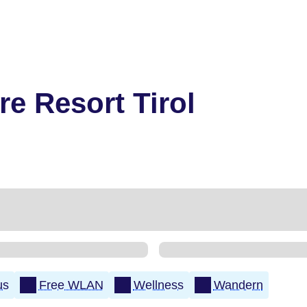
re Resort Tirol
us
Free WLAN
Wellness
Wandern