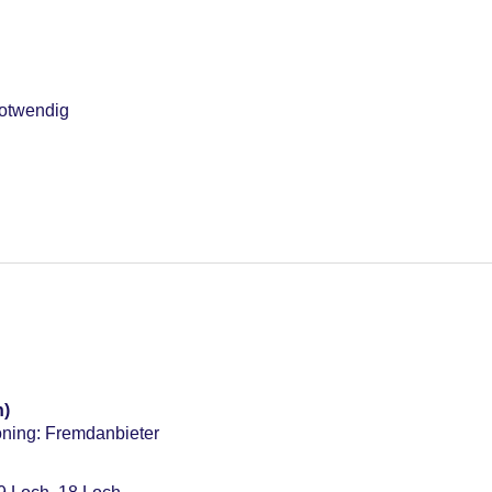
notwendig
n)
oning: Fremdanbieter