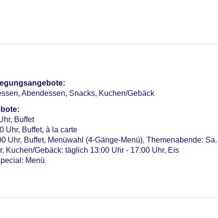
schaftslounge/TV-Bereich
 Wellnessbereich, Liegen: ohne Gebühr
r, Outdoor, im Wellnessbereich, Liegen: ohne Gebühr
pflegungsangebote:
otel (Anlage): ohne Gebühr
agessen, Abendessen, Snacks, Kuchen/Gebäck
bote:
Uhr, Buffet
sterCard, EC Karte/Maestro
 Uhr, Buffet, à la carte
a. 20 EUR
:00 Uhr, Buffet, Menüwahl (4-Gänge-Menü), Themenabende: Sa.
Verfügbarkeit), unbewacht: ohne Gebühr
r, Kuchen/Gebäck: täglich 13:00 Uhr - 17:00 Uhr, Eis
r: 48
special: Menü