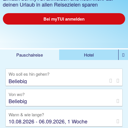
deinen Urlaub in allen Reisezielen sparen
Bei myTUI anmelden
Pauschalreise
Hotel
%DEALS
Flug
Ferienwohnung
Mietwagen
Wo soll es hin gehen?
Rundreise
Kreuzfahrt
Ausflüge
Gruppenreise
Camper
Privattransfer
Von wo?
Beliebig
Wann & wie lange?
10.08.2026 - 06.09.2026, 1 Woche