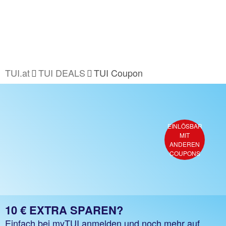
TUI.at
TUI DEALS
TUI Coupon
EINLÖSBAR
MIT
ANDEREN
COUPONS
10 € EXTRA SPAREN?
Einfach bei myTUI anmelden und noch mehr auf