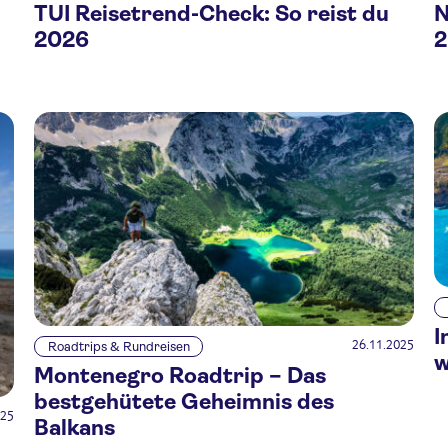
TUI Reisetrend-Check: So reist du
N
2026
2
I
26.11.2025
Roadtrips & Rundreisen
w
Montenegro Roadtrip – Das
bestgehütete Geheimnis des
025
Balkans