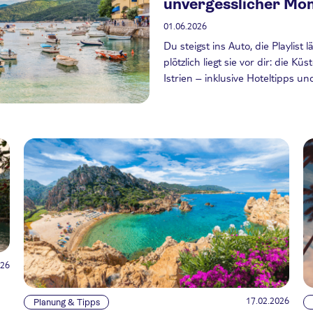
unvergesslicher Mo
01.06.2026
Du steigst ins Auto, die Playlis
plötzlich liegt sie vor dir: die K
Istrien – inklusive Hoteltipps u
026
17.02.2026
Planung & Tipps