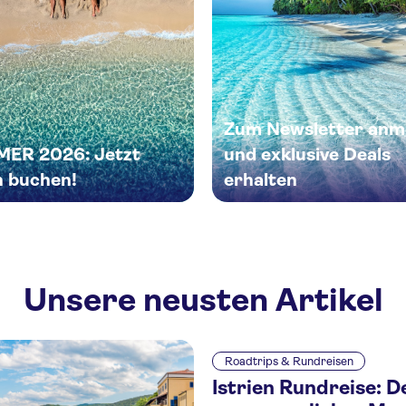
Zum Newsletter anm
ER 2026: Jetzt
und exklusive Deals
 buchen!
erhalten
Unsere neusten Artikel
Roadtrips & Rundreisen
Istrien Rundreise: D