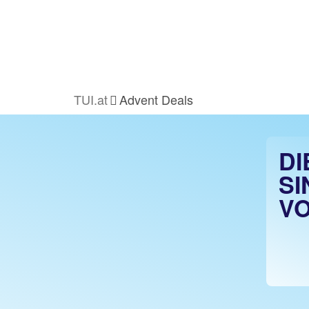
TUI.at
Advent Deals
DI
SI
VO