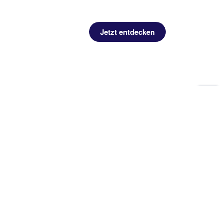
Jetzt entdecken
Zu
Sei