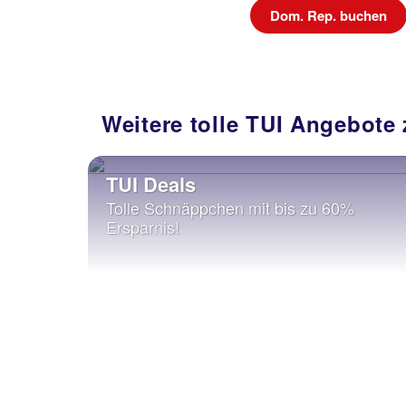
uchen
Dom. Rep. buchen
Weitere tolle TUI Angebote
TUI Deals
Tolle Schnäppchen mit bis zu 60%
Ersparnis!