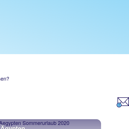
sen?
Ägypten
Türke