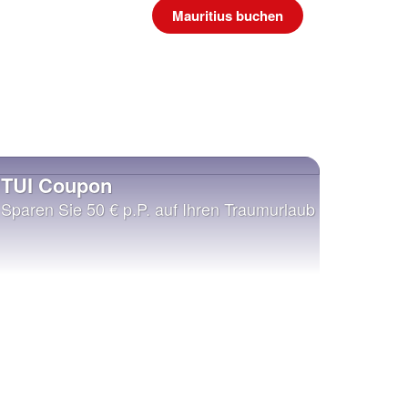
Mauritius buchen
TUI Coupon
Sparen Sie 50 € p.P. auf Ihren Traumurlaub