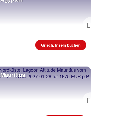
Next
Griech. Inseln buchen
Mauritius
Dubai
Next