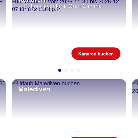
z. B. Fuerteventura, Gran Canaria
Kanaren buchen
Malediven