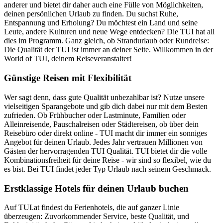
anderer und bietet dir daher auch eine Fülle von Möglichkeiten,
deinen persönlichen Urlaub zu finden. Du suchst Ruhe,
Entspannung und Erholung? Du möchtest ein Land und seine
Leute, andere Kulturen und neue Wege entdecken? Die TUI hat all
dies im Programm. Ganz gleich, ob Strandurlaub oder Rundreise:
Die Qualität der TUI ist immer an deiner Seite. Willkommen in der
World of TUI, deinem Reiseveranstalter!
Günstige Reisen mit Flexibilität
Wer sagt denn, dass gute Qualität unbezahlbar ist? Nutze unsere
vielseitigen Sparangebote und gib dich dabei nur mit dem Besten
zufrieden. Ob Frühbucher oder Lastminute, Familien oder
Alleinreisende, Pauschalreisen oder Städtereisen, ob über dein
Reisebüro oder direkt online - TUI macht dir immer ein sonniges
Angebot für deinen Urlaub. Jedes Jahr vertrauen Millionen von
Gästen der hervorragenden TUI Qualität. TUI bietet dir die volle
Kombinationsfreiheit für deine Reise - wir sind so flexibel, wie du
es bist. Bei TUI findet jeder Typ Urlaub nach seinem Geschmack.
Erstklassige Hotels für deinen Urlaub buchen
Auf TUI.at findest du Ferienhotels, die auf ganzer Linie
überzeugen: Zuvorkommender Service, beste Qualität, und